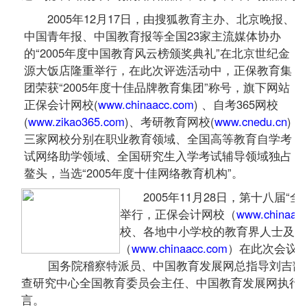
2005年12月17日，由搜狐教育主办、北京晚报、
中国青年报、中国教育报等全国23家主流媒体协办
的“2005年度中国教育风云榜颁奖典礼”在北京世纪金
源大饭店隆重举行，在此次评选活动中，正保教育集
团荣获“2005年度十佳品牌教育集团”称号，旗下网站
正保会计网校(
www.chinaacc.com
) 、自考365网校
(
www.zikao365.com
)、考研教育网校(
www.cnedu.cn
)
三家网校分别在职业教育领域、全国高等教育自学考
试网络助学领域、全国研究生入学考试
辅导
领域独占
鳌头，当选“2005年度十佳网络教育机构”。
2005年11月28日，第十八届“
举行，正保会计网校（
www.chinaac
校、各地中小学校的教育界人士及专
（
www.chinaacc.com
）在此次会议中
国务院稽察特派员、中国教育发展网总
指导
刘吉部
查研究中心全国教育委员会主任、中国教育发展网执行
言。