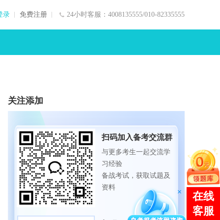
登录
免费注册
24小时客服：4008135555/010-82335555
关注添加
扫码加入备考交流群
与更多考生一起交流学
习经验
备战考试，获取试题及
资料