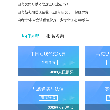
自考文凭可以考取这些职业证书！
自考新考期送现金啦~老朋带新友，一起赚学费！
自考专/本全套课程低价抢，多专业任选3年畅学
热门课程
报名咨询
中国近现代史纲要
马克思
查看详情
14888人已购买
思想道德与法治
英
查看详情
22999人已购买