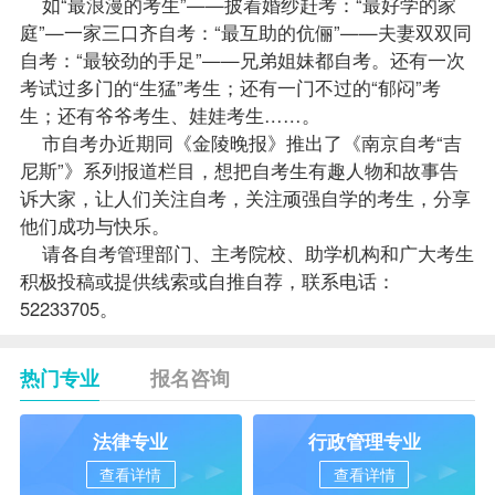
如“最浪漫的考生”——披着婚纱赶考：“最好学的家
庭”—一家三口齐自考：“最互助的伉俪”——夫妻双双同
自考：“最较劲的手足”——兄弟姐妹都自考。还有一次
考试过多门的“生猛”考生；还有一门不过的“郁闷”考
生；还有爷爷考生、娃娃考生……。
市
自考办
近期同《金陵晚报》推出了《南京自考“吉
尼斯”》系列报道栏目，想把自考生有趣人物和故事告
诉大家，让人们关注自考，关注顽强自学的考生，分享
他们成功与快乐。
请各自考管理部门、主考院校、助学机构和广大考生
积极投稿或提供线索或自推自荐，联系电话：
52233705。
热门专业
报名咨询
法律专业
行政管理专业
查看详情
查看详情