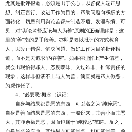
尤其是批评报道，必须是出于公心，以督促人端正思
想、纠正言行、改进工作为目的，帮助问题向积极的方
面转化，切忌利用舆论监督来制造矛盾、发泄私愤。可
见，对“舆论监督应该与人为善”原则的正确理解是：这
里的“善”指的是手段善。亦即是要以批评的方式教育
人，以改正错误、解决问题、做好工作为目的批评报
道，而不是去追求“内在善”。如果在理解上产生偏差，
就会出现怕得罪人、态度暧昧、文过饰非、推卸责任的
现象，这样非但谈不上与人为善，简直就是帮人做恶，
为虎作伥了。
4、“必要恶”概念（识记）
自身与结果都是恶的东西。可以名之为“纯粹恶”。
自身是善而结果是恶的东西，一般说来，其善小而其恶
大，其净余额是恶，因而也属于“纯粹恶”范畴。反之，
自身是恶的东西，其结果既可能是恶，也可能是善。前