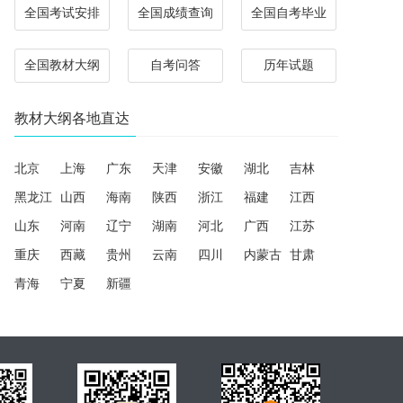
全国考试安排
全国成绩查询
全国自考毕业
全国教材大纲
自考问答
历年试题
教材大纲各地直达
北京
上海
广东
天津
安徽
湖北
吉林
黑龙江
山西
海南
陕西
浙江
福建
江西
山东
河南
辽宁
湖南
河北
广西
江苏
重庆
西藏
贵州
云南
四川
内蒙古
甘肃
青海
宁夏
新疆