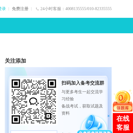
登录
免费注册
24小时客服：4008135555/010-82335555
关注添加
扫码加入备考交流群
与更多考生一起交流学
习经验
备战考试，获取试题及
资料