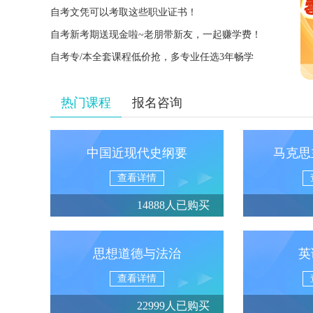
自考文凭可以考取这些职业证书！
自考新考期送现金啦~老朋带新友，一起赚学费！
自考专/本全套课程低价抢，多专业任选3年畅学
热门课程
报名咨询
中国近现代史纲要
马克思
查看详情
14888人已购买
思想道德与法治
英
查看详情
22999人已购买