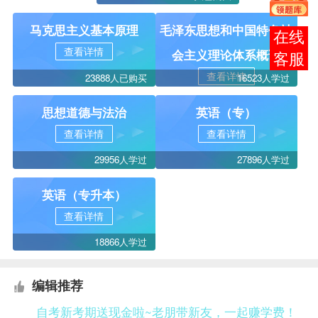
马克思主义基本原理
毛泽东思想和中国特色社
在线
查看详情
会主义理论体系概论
客服
查看详情
23888人已购买
16523人学过
思想道德与法治
英语（专）
查看详情
查看详情
29956人学过
27896人学过
英语（专升本）
查看详情
18866人学过
编辑推荐
自考新考期送现金啦~老朋带新友，一起赚学费！