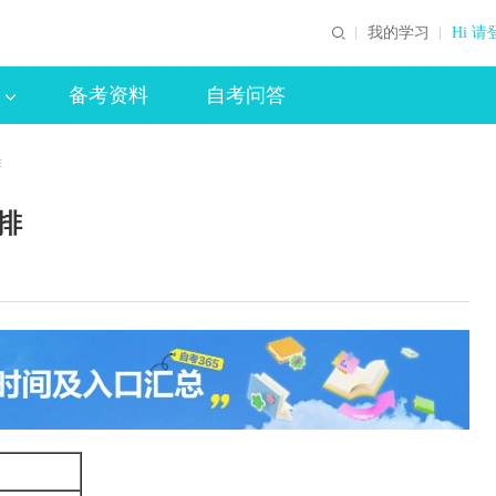
我的学习
Hi 请
备考资料
自考问答
排
排
间