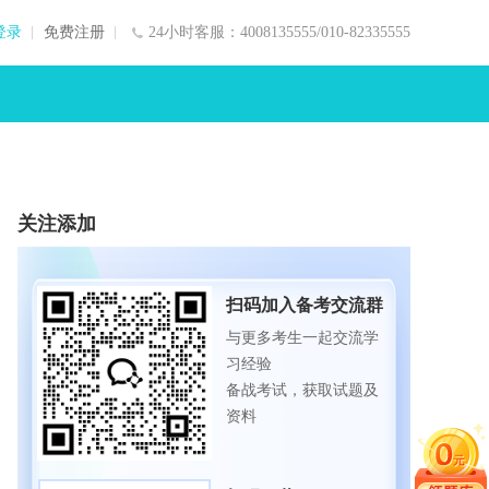
登录
免费注册
24小时客服：4008135555/010-82335555
关注添加
扫码加入备考交流群
与更多考生一起交流学
习经验
备战考试，获取试题及
资料