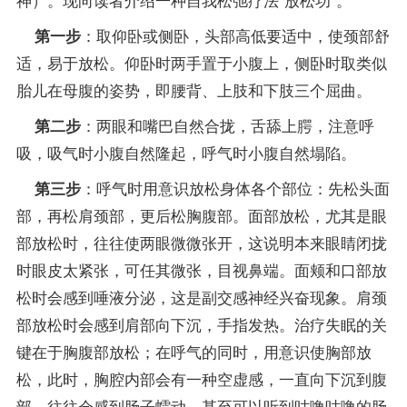
：取仰卧或侧卧，头部高低要适中，使颈部舒
第一步
适，易于放松。仰卧时两手置于小腹上，侧卧时取类似
胎儿在母腹的姿势，即腰背、上肢和下肢三个屈曲。
：两眼和嘴巴自然合拢，舌舔上腭，注意呼
第二步
吸，吸气时小腹自然隆起，呼气时小腹自然塌陷。
：呼气时用意识放松身体各个部位：先松头面
第三步
部，再松肩颈部，更后松胸腹部。面部放松，尤其是眼
部放松时，往往使两眼微微张开，这说明本来眼睛闭拢
时眼皮太紧张，可任其微张，目视鼻端。面颊和口部放
松时会感到唾液分泌，这是副交感神经兴奋现象。肩颈
部放松时会感到肩部向下沉，手指发热。治疗失眠的关
键在于胸腹部放松；在呼气的同时，用意识使胸部放
松，此时，胸腔内部会有一种空虚感，一直向下沉到腹
部，往往会感到肠子蠕动，甚至可以听到咕噜咕噜的肠