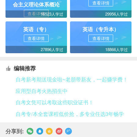
查看详情
会主义理论体系概论
查看详情
16523人学过
29956人学过
英语（专）
英语（专升本）
查看详情
查看详情
27896人学过
18866人学过
编辑推荐
自考新考期送现金啦~老朋带新友，一起赚学费！
应用型自考火热招生中
自考文凭可以考取这些职业证书！
自考专/本全套课程低价抢，多专业任选3年畅学
分享到: