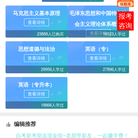
马克思主义基本原理
毛泽东思想和中国特色社
报考
查看详情
会主义理论体系概论
咨询
查看详情
23888人已购买
16523人学过
思想道德与法治
英语（专）
查看详情
查看详情
29956人学过
27896人学过
英语（专升本）
查看详情
18866人学过
编辑推荐
自考新考期送现金啦~老朋带新友，一起赚学费！