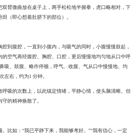
把双臂微曲放在桌子上，两手松松地半握拳，虎口略相对，下
丹田（即心想着肚脐下的部位）。
腔到腹腔，一直到小腹内，与吸气的同时，小腹慢慢鼓起，
内的空气再经腹腔、胸腔、口腔，更后慢慢地均匀地从口中呼
然鼻吸、鼓腹、略作停顿，呼气、收腹、气从口中慢慢地、均
次左右，约为1 分钟。
呼吸的次数上，以此镇定情绪，平静心情，使头脑清晰。但
内守的精神焕散了。
。比如：“我已平静下来，我能够考好。”“我有信心，一定