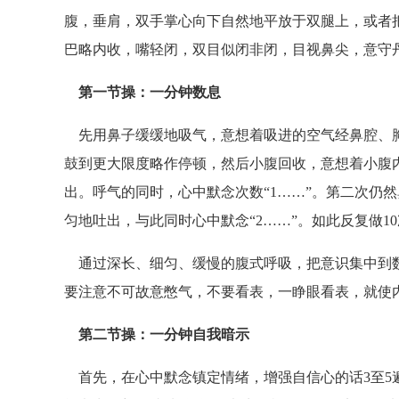
腹，垂肩，双手掌心向下自然地平放于双腿上，或者
巴略内收，嘴轻闭，双目似闭非闭，目视鼻尖，意守
第一节操：一分钟数息
先用鼻子缓缓地吸气，意想着吸进的空气经鼻腔、胸
鼓到更大限度略作停顿，然后小腹回收，意想着小腹
出。呼气的同时，心中默念次数“1……”。第二次仍
匀地吐出，与此同时心中默念“2……”。如此反复做10
通过深长、细匀、缓慢的腹式呼吸，把意识集中到数
要注意不可故意憋气，不要看表，一睁眼看表，就使
第二节操：一分钟自我暗示
首先，在心中默念镇定情绪，增强自信心的话3至5遍