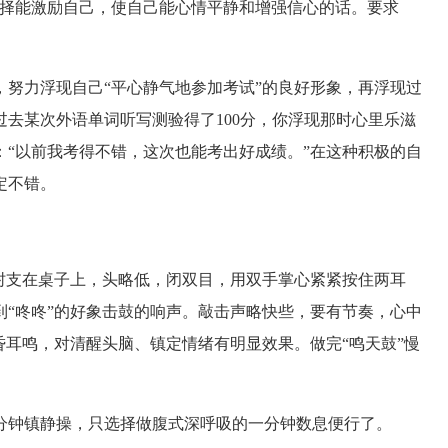
选择能激励自己，使自己能心情平静和增强信心的话。要求
努力浮现自己“平心静气地参加考试”的良好形象，再浮现过
去某次外语单词听写测验得了100分，你浮现那时心里乐滋
“以前我考得不错，这次也能考出好成绩。”在这种积极的自
定不错。
肘支在桌子上，头略低，闭双目，用双手掌心紧紧按住两耳
“咚咚”的好象击鼓的响声。敲击声略快些，要有节奏，心中
昏耳鸣，对清醒头脑、镇定情绪有明显效果。做完“鸣天鼓”慢
钟镇静操，只选择做腹式深呼吸的一分钟数息便行了。