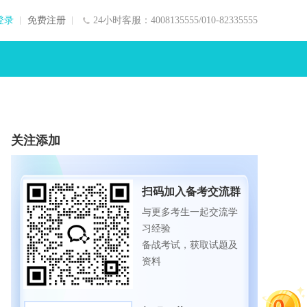
登录
免费注册
24小时客服：4008135555/010-82335555
关注添加
扫码加入备考交流群
与更多考生一起交流学
习经验
备战考试，获取试题及
资料