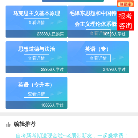
马克思主义基本原理
毛泽东思想和中国特色社
在线
查看详情
会主义理论体系概论
客服
查看详情
23888人已购买
16523人学过
思想道德与法治
英语（专）
查看详情
查看详情
29956人学过
27896人学过
英语（专升本）
查看详情
18866人学过
编辑推荐
自考新考期送现金啦~老朋带新友，一起赚学费！