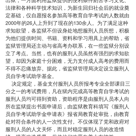
法律和各种科学技术知识，为新生回归社会后的就业奠
定基础，仅自愿
报名
参加高等教育自学考试的人数就由
2000年的26人上升到了现在的130余人。为了满足这种
求知欲望，各监狱不但设身处地想服刑人员所想，积极
为他们提供时间、书籍、资料和学习用具上的帮助，省
监狱管理局还主动与省高考办联系，在一些监狱分别设
立了考点。当然，也有的服刑人员虽然有强烈的求知欲
望，却因为家庭十分困难，无力支付成人高考的费用而
不得不忍痛放弃。据此，省监狱管理局决定设立服刑人
员自学考试助学基金。
决定规定，基金支付服刑人员所
报考
专业全部课目三
分之一的考试费用，凡在狱内完成高等教育自学考试的
服刑人员均可得到资助，资助程序是由服刑人员本人向
所在监狱提出书面申请后，由监狱教育科填写《服刑人
员自学考试助学金申请表》报省局教育处审批，由教育
处对符合条件的人一次性支付。不仅体现了党和政府对
服刑人员的人文关怀，而且对稳定服刑人员的改造情