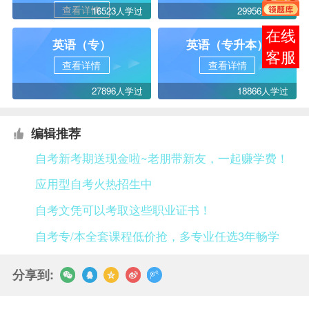
查看详情
16523人学过
29956人学过
报考
英语（专）
英语（专升本）
咨询
查看详情
查看详情
27896人学过
18866人学过
编辑推荐
自考新考期送现金啦~老朋带新友，一起赚学费！
应用型自考火热招生中
自考文凭可以考取这些职业证书！
自考专/本全套课程低价抢，多专业任选3年畅学
分享到: