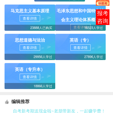
马克思主义基本原理
毛泽东思想和中国特色社
在线
查看详情
会主义理论体系概论
客服
查看详情
23888人已购买
16523人学过
思想道德与法治
英语（专）
查看详情
查看详情
29956人学过
27896人学过
英语（专升本）
查看详情
18866人学过
编辑推荐
自考新考期送现金啦~老朋带新友，一起赚学费！