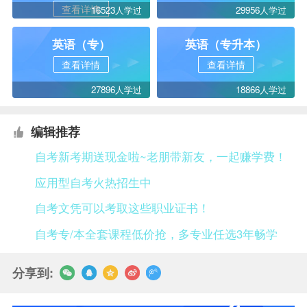
查看详情
16523人学过
29956人学过
英语（专）
英语（专升本）
查看详情
查看详情
27896人学过
18866人学过
编辑推荐
自考新考期送现金啦~老朋带新友，一起赚学费！
应用型自考火热招生中
自考文凭可以考取这些职业证书！
自考专/本全套课程低价抢，多专业任选3年畅学
分享到: