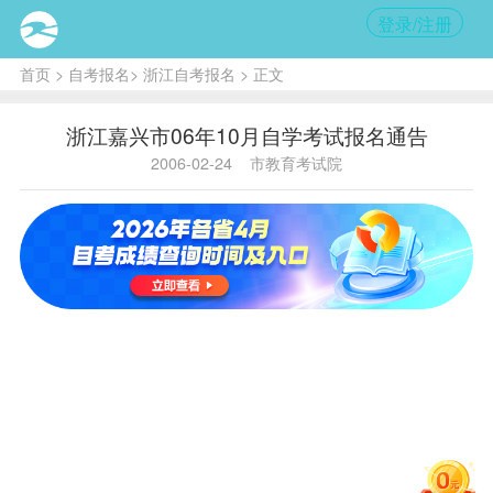
登录/注册
首页
>
自考报名
>
浙江自考报名
> 正文
浙江嘉兴市06年10月自学考试报名通告
2006-02-24
市教育考试院
内容提
要:
报名
时
间：2006
年3月1日
~5日，
报
名地点：嘉
兴市教育考
试院（勤俭
路559号）
咨询电话：