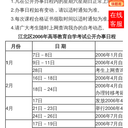
1.凡在公开办事日程内的星期六星期日正常上班。
2.办事日程如有变动，请以适时通知为准。
报考
3.每次
课程
合格证书领取时间以适时通知为准。
咨询
4.请广大考生随时上网查询我办的自考动态。
江北区2006年高等教育自学考试公开办事日程
月份
日 期
7日－8日
2006年1月
1
月
9日－11日
2006年4月自
28日
考生上网查询1
16日－18日
2006年4月自
2月
2006年4月自
18日－24日
办理转移
考籍
17日
发放2006年4
4月
21日－23日
举行2006年
24日－26日
2006年7月
17日－19日
2006年7月