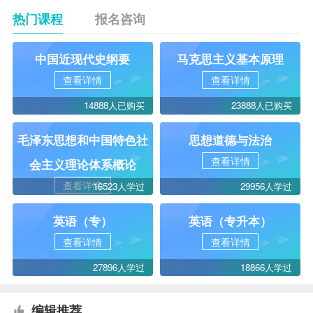
热门课程
报名咨询
中国近现代史纲要
马克思主义基本原理
查看详情
查看详情
14888人已购买
23888人已购买
毛泽东思想和中国特色社
思想道德与法治
查看详情
会主义理论体系概论
查看详情
16523人学过
29956人学过
英语（专）
英语（专升本）
查看详情
查看详情
27896人学过
18866人学过
编辑推荐