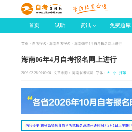
首页
试听
资讯
免费题库
首页
>
自考报名
>
海南自考报名
> 海南06年4月自考报名网上进行
海南06年4月自考报名网上进行
2006-02-28 00:00:00 文章来源： 海南省考试局 字体：
大
小
打印
内容提要:
我省高等教育自学考试报名系统开通时间为3月1日上午8时至