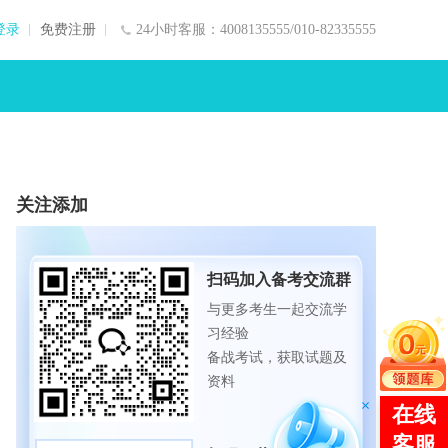
登录
免费注册
24小时客服：4008135555/010-82335555
关注添加
扫码加入备考交流群
与更多考生一起交流学
习经验
备战考试，获取试题及
资料