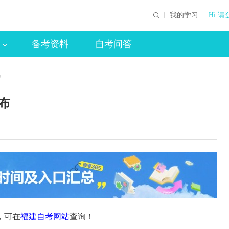
我的学习
Hi 请
备考资料
自考问答
布
布
，可在
福建自考网站
查询！