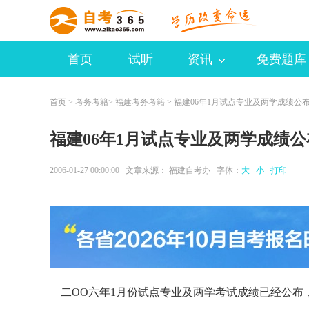
首页
试听
资讯
免费题库
首页
>
考务考籍
>
福建考务考籍
> 福建06年1月试点专业及两学成绩公
福建06年1月试点专业及两学成绩公
2006-01-27 00:00:00 文章来源： 福建自考办 字体：
大
小
打印
二OO六年1月份试点专业及两学考试成绩已经公布