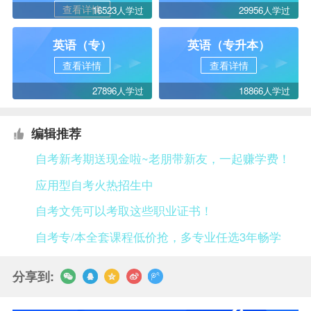
查看详情
16523人学过
29956人学过
英语（专）
英语（专升本）
查看详情
查看详情
27896人学过
18866人学过
编辑推荐
自考新考期送现金啦~老朋带新友，一起赚学费！
应用型自考火热招生中
自考文凭可以考取这些职业证书！
自考专/本全套课程低价抢，多专业任选3年畅学
分享到: