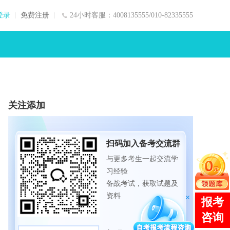
登录
免费注册
24小时客服：4008135555/010-82335555
关注添加
扫码加入备考交流群
与更多考生一起交流学
习经验
备战考试，获取试题及
资料