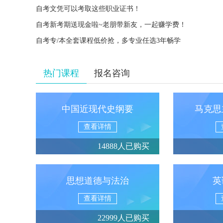
自考文凭可以考取这些职业证书！
自考新考期送现金啦~老朋带新友，一起赚学费！
自考专/本全套课程低价抢，多专业任选3年畅学
热门课程
报名咨询
中国近现代史纲要
马克思
查看详情
14888人已购买
思想道德与法治
英
查看详情
22999人已购买