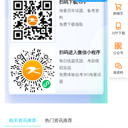
扫码下载APP
海量历年试题、备考资
购物车
料
免费下载领取
APP下载
扫码进入微信小程序
公众号
每日练题巩固、考前模
拟实战
领资料
免费体验自考365海量试
题
相关资讯推荐
热门资讯推荐