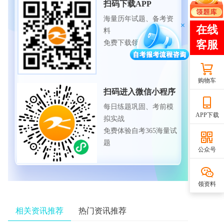
扫码下载APP
海量历年试题、备考资
料
免费下载领取
购物车
扫码进入微信小程序
每日练题巩固、考前模
APP下载
拟实战
免费体验自考365海量试
题
公众号
领资料
相关资讯推荐
热门资讯推荐