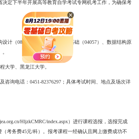
省决定下半年开展高等教育自学考试专网机考工作，为确保考
计（08459）、土力学与地基基础（04057）、数据结构原
2）。
工程大学、黑龙江大学。
及咨询电话：0451-82376297；具体考试时间、地点及场次详
a.org.cn/HljzkCMRC/index.aspx）进行课程选报，选报完成
费（考务费45元/科）。报考课程一经确认且网上缴费成功不