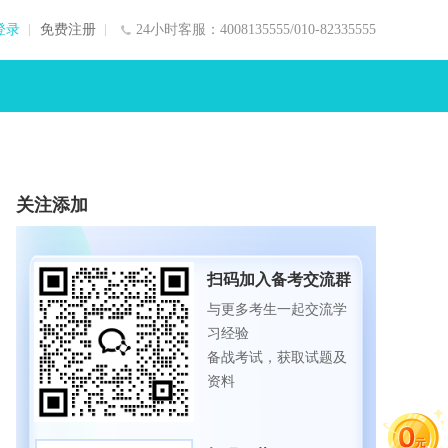
登录
免费注册
24小时客服：4008135555/010-82335555
关注添加
扫码加入备考交流群
与更多考生一起交流学
习经验
备战考试，获取试题及
资料