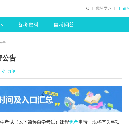
我的学习
Hi 请
备考资料
自考问答
公告
请公告
小
打印
育自学考试（以下简称自学考试）课程
免考
申请，现将有关事项