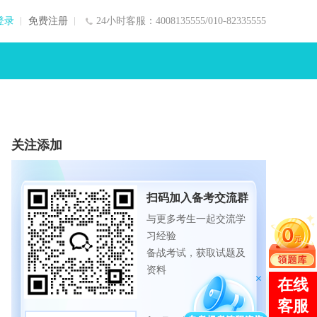
登录
免费注册
24小时客服：4008135555/010-82335555
关注添加
扫码加入备考交流群
与更多考生一起交流学
习经验
备战考试，获取试题及
资料