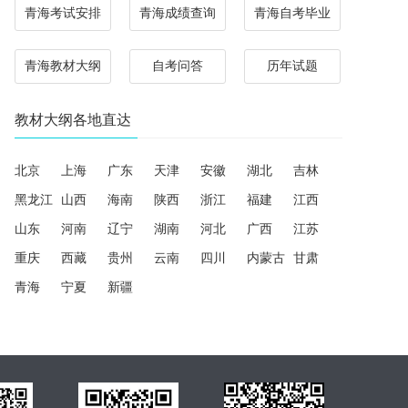
青海考试安排
青海成绩查询
青海自考毕业
青海教材大纲
自考问答
历年试题
教材大纲各地直达
北京
上海
广东
天津
安徽
湖北
吉林
黑龙江
山西
海南
陕西
浙江
福建
江西
山东
河南
辽宁
湖南
河北
广西
江苏
重庆
西藏
贵州
云南
四川
内蒙古
甘肃
青海
宁夏
新疆