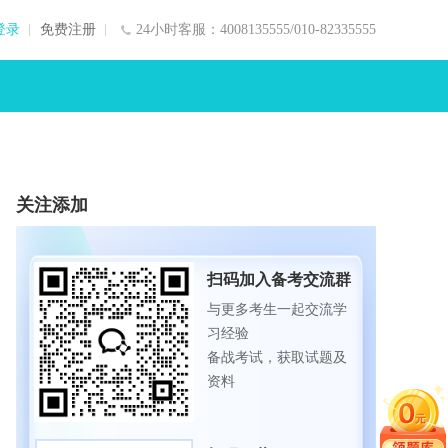
登录
免费注册
24小时客服：4008135555/010-82335555
关注添加
扫码加入备考交流群
与更多考生一起交流学
习经验
备战考试，获取试题及
资料