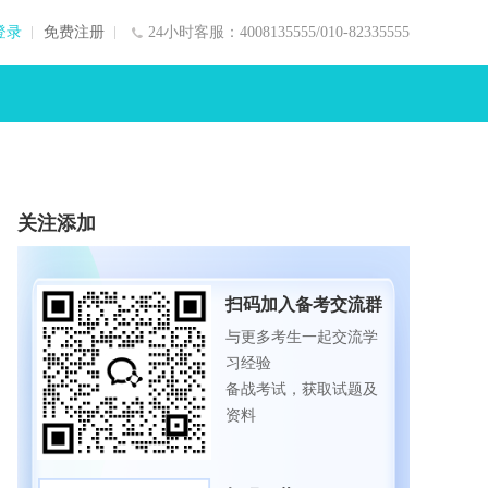
登录
免费注册
24小时客服：4008135555/010-82335555
关注添加
扫码加入备考交流群
与更多考生一起交流学
习经验
备战考试，获取试题及
资料