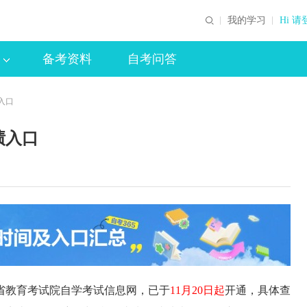
我的学习
Hi 请
备考资料
自考问答
绩入口
绩入口
江省教育考试院自学考试信息网，已于
11月20日起
开通，具体查