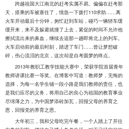
跨越祖国大江南北的赶考实属不易。偏偏在赶考那
天，搭乘的车被塞住了，情急一下拨打110求助……离
火车开动最后十分钟，匆忙赶到车站，碰巧一辆轿车缓
缓开来，来不及躲避就撞了上去，紧促的时间不允许他
擦拭流出来的鼻血，继续去追那一趟即将北上的列车。
火车启动前的最后时刻，踏进了车门……曾让梦想破
碎，伤心流泪的北京，这次却是自考圆梦的终点。
2013年教职工教学技能大赛中，荣获学院首届青年
教师讲课比赛一等奖。在博客中写道：教师梦，无悔的
选择，为每一名学生铺一段小路是我们教师的责任，也
是我们应尽的义务，将用自己的良心为祖国的教育事业
尽绵薄之力，为中国梦添砖加瓦，回报父母的养育之
恩，回报党的养育之恩。
大年初三，我和父母吃完午餐，一个人踏上了开往