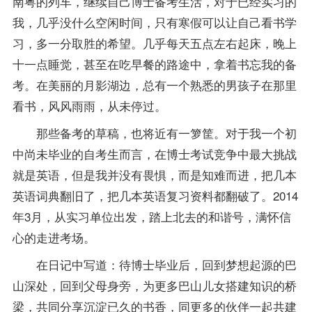
南粤的列车，继续自己博士备考生活，对于已经实习的
我，几乎没什么空闲时间，只有寒假可以让自己看书学
习，多一分取胜的希望。几乎每天五点左右起床，晚上
十一点睡觉，甚至在吃早餐的路途中，拿着书忘我的备
考。在美丽的月影湖边，总有一个熟悉的男孩子在那里
看书，风风雨雨，从未停过。
那些备考的草稿，也将近有一箩筐。对于我一个初
中尚未毕业的自考生而言，在博士考试竞争中最大挑战
就是英语，但是我并没有畏惧，而是知难而进，把几本
英语词典翻旧了，把几本英语复习资料都翻破了。2014
年3月，从实习单位出发，踏上北去的和谐号，满怀信
心的走进考场。
在日记中写道：待博士毕业后，回到梦想起源的巴
山深处，回到父母身旁，为更多巴山儿女搭建知识的桥
梁，共同分享沉淀已久的书香，同更多的伙伴一起共建