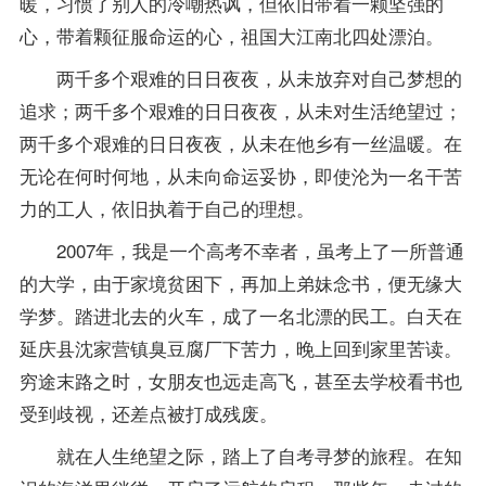
暖，习惯了别人的冷嘲热讽，但依旧带着一颗坚强的
心，带着颗征服命运的心，祖国大江南北四处漂泊。
两千多个艰难的日日夜夜，从未放弃对自己梦想的
追求；两千多个艰难的日日夜夜，从未对生活绝望过；
两千多个艰难的日日夜夜，从未在他乡有一丝温暖。在
无论在何时何地，从未向命运妥协，即使沦为一名干苦
力的工人，依旧执着于自己的理想。
2007年，我是一个高考不幸者，虽考上了一所普通
的大学，由于家境贫困下，再加上弟妹念书，便无缘大
学梦。踏进北去的火车，成了一名北漂的民工。白天在
延庆县沈家营镇臭豆腐厂下苦力，晚上回到家里苦读。
穷途末路之时，女朋友也远走高飞，甚至去学校看书也
受到歧视，还差点被打成残废。
就在人生绝望之际，踏上了自考寻梦的旅程。在知