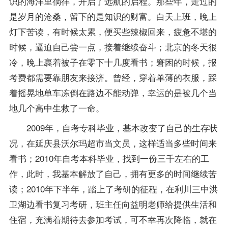
识的海洋里徜徉，开启了远航的启程。那些年，走过的
是岁月的沧桑，留下的是知识的财富。白天上班，晚上
灯下苦读，有时候太累，便买些辣椒回来，疲惫不堪的
时候，逼迫自己尝一点，接着继续奋斗；北京的冬天很
冷，晚上裹着被子在零下十几度看书；窘困的时候，报
考费都需要靠朋友来接济。曾经，穿着单薄的衣服，踩
着摇晃地单车冻倒在路边不能动弹，幸运的是被几个当
地几个高中生救了一命。
2009年，自考专科毕业，基本改变了自己的生存状
况，在延庆县沃尔玛超市当文员，这样适当多些时间来
看书；2010年自考本科毕业，找到一份三千左右的工
作，此时，我基本解放了自己，拥有更多的时间继续苦
读；2010年下半年，踏上了考研的征程，在利川三中洪
卫湖边看书复习考研，班主任向益明老师给提供生活和
住宿，充满着期待去参加考试，可不幸再次降临，就在