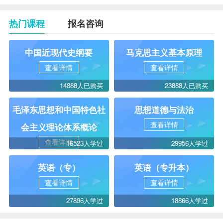
热门课程
报名咨询
中国近现代史纲要
马克思主义基本原理
查看详情
查看详情
14888人已购买
23888人已购买
毛泽东思想和中国特色社
思想道德与法治
查看详情
会主义理论体系概论
查看详情
16523人学过
29956人学过
英语（专）
英语（专升本）
查看详情
查看详情
27896人学过
18866人学过