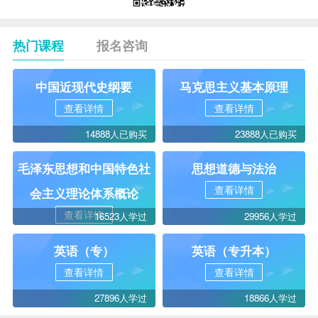
热门课程
报名咨询
中国近现代史纲要
马克思主义基本原理
查看详情
查看详情
14888人已购买
23888人已购买
毛泽东思想和中国特色社
思想道德与法治
查看详情
会主义理论体系概论
查看详情
16523人学过
29956人学过
英语（专）
英语（专升本）
查看详情
查看详情
27896人学过
18866人学过