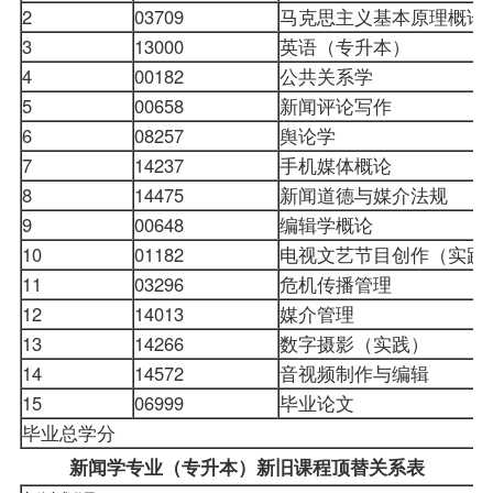
2
03709
马克思主义基本原理概论
3
13000
英语（专升本）
4
00182
公共关系学
5
00658
新闻评论写作
6
08257
舆论学
7
14237
手机媒体概论
8
14475
新闻道德与媒介法规
9
00648
编辑学概论
10
01182
电视文艺节目创作（实践
11
03296
危机传播管理
12
14013
媒介管理
13
14266
数字摄影（实践）
14
14572
音视频制作与编辑
15
06999
毕业论文
毕业总学分
新闻学专业（专升本）新旧课程顶替关系表