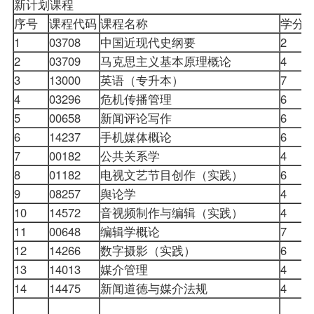
新计划课程
序号
课程代码
课程名称
学分
1
03708
中国近现代史纲要
2
2
03709
马克思主义基本原理概论
4
3
13000
英语（专升本）
7
4
03296
危机传播管理
6
5
00658
新闻评论写作
6
6
14237
手机媒体概论
6
7
00182
公共关系学
4
8
01182
电视文艺节目创作（实践）
6
9
08257
舆论学
4
10
14572
音视频制作与编辑（实践）
4
11
00648
编辑学概论
7
12
14266
数字摄影（实践）
6
13
14013
媒介管理
4
14
14475
新闻道德与媒介法规
4