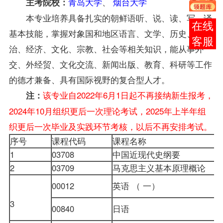
青岛大学
、
烟台大学
主考院校：
本专业培养具备扎实的朝鲜语听、说、读、写、译
在线
基本技能，掌握对象国和地区语言、文学、历史、政
客服
治、经济、文化、宗教、社会等相关知识，能从事外
交、外经贸、文化交流、新闻出版、教育、科研等工作
的德才兼备、具有国际视野的复合型人才。
该专业自2022年6月1日起不再接纳新生报考，
注：
2024年10月组织更后一次理论考试，2025年上半年组
织更后一次毕业及实践环节考核，以后不再安排考试。
序号
课程代码
课程名称
1
03708
中国近现代史纲要
2
03709
马克思主义基本原理概论
00012
英语 （ 一）
3
00840
日语