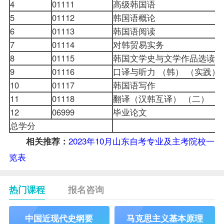
4
01111
高级韩国语
5
01112
韩国语概论
6
01113
韩国语阅读
7
01114
对韩贸易实务
8
01115
韩国文学史与文学作品选读
9
01116
口译与听力 （韩） （实践）
10
01117
韩国语写作
11
01118
翻译（汉韩互译） （二）
12
06999
毕业论文
总学分
2023年10月山东自考专业及主考院校一
相关推荐：
览表
热门课程
报名咨询
中国近现代史纲要
马克思主义基本原理