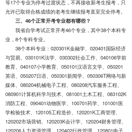
等17个专业为停考过渡状态，不再接收新考生报考，只
允许已取得合格成绩的老考生继续报考直至完全停考。
三、46个正常开考专业都有哪些？
我省自学考试正常开考46个专业，其中38个本科专
业，8个专科专业。
38个本科专业：020301K金融学、020401国际经济
与贸易、030101K法学、030302社会工作、040106学前
教育、040107小学教育、050101汉语言文学、050201
英语、050207日语、050301新闻学、050306T网络与新
媒体、080204机械电子工程、080208汽车服务工程、
080901计算机科学与技术、081001土木工程、083102K
消防工程、090401动物医学、100701药学、101001医
学检验技术、120105工程造价、120201K工商管理、
120202市场营销、120203K
会计学
、120204财务管理、
120206人力资源管理、120402行政管理、120801电子