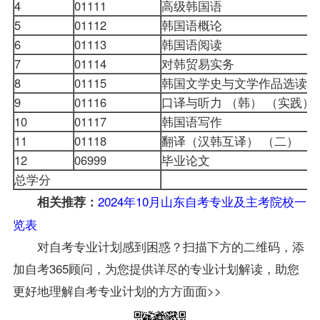
4
01111
高级韩国语
5
01112
韩国语概论
6
01113
韩国语阅读
7
01114
对韩贸易实务
8
01115
韩国文学史与文学作品选读
9
01116
口译与听力 （韩） （实践）
10
01117
韩国语写作
11
01118
翻译（汉韩互译） （二）
12
06999
毕业论文
总学分
2024年10月山东自考专业及主考院校一
相关推荐：
览表
对自考专业计划感到困惑？扫描下方的二维码，添
加自考365顾问，为您提供详尽的专业计划解读，助您
更好地理解自考专业计划的方方面面>>