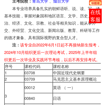
青岛大学
、
烟台大学
主考院校：
本专业培养具备扎实的朝鲜语听、说、读、写、译
报考
基本技能，掌握对象国和地区语言、文学、历史、政
咨询
治、经济、文化、宗教、社会等相关知识，能从事外
交、外经贸、文化交流、新闻出版、教育、科研等工作
的德才兼备、具有国际视野的复合型人才。
该专业自2022年6月1日起不再接纳新生报考，
注：
2024年10月组织更后一次理论考试，2025年上半年组
织更后一次毕业及实践环节考核，以后不再安排考试。
序号
课程代码
课程名称
1
03708
中国近现代史纲要
2
03709
马克思主义基本原理概论
00012
英语 （ 一）
3
00840
日语