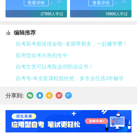
查看详情
查看详情
27896人学过
18866人学过
编辑推荐
自考新考期送现金啦~老朋带新友，一起赚学费！
应用型自考火热招生中
自考文凭可以考取这些职业证书！
自考专/本全套课程低价抢，多专业任选3年畅学
分享到: