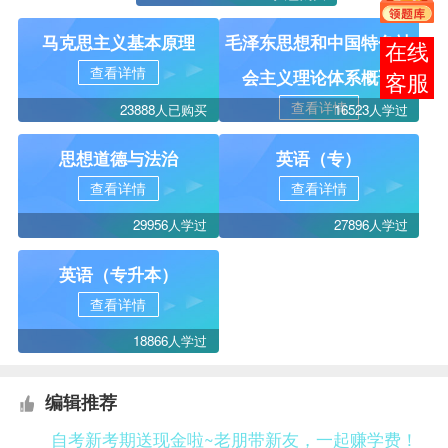
马克思主义基本原理
毛泽东思想和中国特色社
在线
查看详情
会主义理论体系概论
客服
查看详情
23888人已购买
16523人学过
思想道德与法治
英语（专）
查看详情
查看详情
29956人学过
27896人学过
英语（专升本）
查看详情
18866人学过
编辑推荐
自考新考期送现金啦~老朋带新友，一起赚学费！