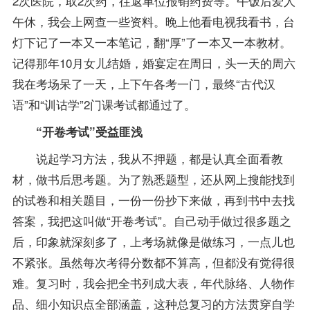
2次医院，取2次药，往返单位报销药费等。午饭后爱人
午休，我会上网查一些资料。晚上他看电视我看书，台
灯下记了一本又一本
笔记
，翻“厚”了一本又一本
教材
。
记得那年10月女儿结婚，婚宴定在周日，头一天的周六
我在考场呆了一天，上下午各考一门，最终“
古代汉
语
”和“训诂学”2门课考试都通过了。
“开卷考试”受益匪浅
说起学习方法，我从不押题，都是认真全面看教
材，做书后思考题。为了熟悉题型，还从网上搜能找到
的试卷和相关题目，一份一份抄下来做，再到书中去找
答案，我把这叫做“开卷考试”。自己动手做过很多题之
后，印象就深刻多了，上考场就像是做练习，一点儿也
不紧张。虽然每次考得分数都不算高，但都没有觉得很
难。
复习
时，我会把全书列成大表，年代脉络、人物作
品、细小知识点全部涵盖，这种总复习的方法贯穿自学