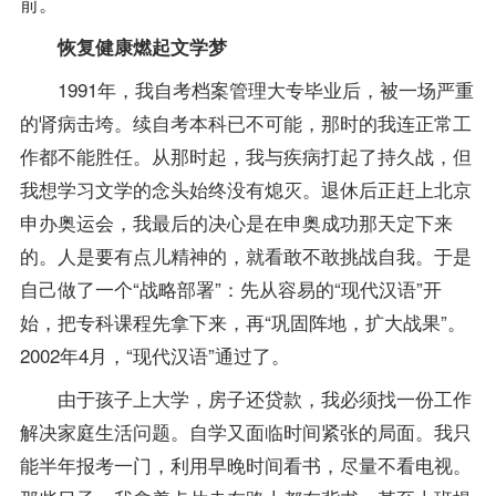
前。
恢复健康燃起文学梦
1991年，我自考档案管理大专毕业后，被一场严重
的肾病击垮。续自考本科已不可能，那时的我连正常工
作都不能胜任。从那时起，我与疾病打起了持久战，但
我想学习文学的念头始终没有熄灭。退休后正赶上北京
申办奥运会，我最后的决心是在申奥成功那天定下来
的。人是要有点儿精神的，就看敢不敢挑战自我。于是
自己做了一个“战略部署”：先从容易的“
现代汉语
”开
始，把专科
课程
先拿下来，再“巩固阵地，扩大战果”。
2002年4月，“现代汉语”通过了。
由于孩子上大学，房子还贷款，我必须找一份工作
解决家庭生活问题。自学又面临时间紧张的局面。我只
能半年
报考
一门，利用早晚时间看书，尽量不看电视。