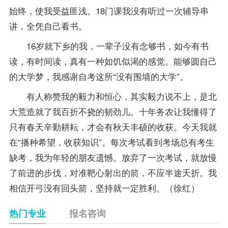
始终，使我受益匪浅。18门课我没有听过一次
辅导
串
讲，全凭自己看书。
16岁就下乡的我，一辈子没有念够书，如今有书
读，有时间读，真有一种如饥似渴的感觉。能够圆自己
的大学梦，我感谢自考这所“没有围墙的大学”。
有人称赞我的毅力和恒心，其实毅力说不上，是北
大荒造就了我百折不挠的韧劲儿。十年务农让我懂得了
只有春天辛勤耕耘，才会有秋天丰硕的收获。今天我就
在“播种希望，收获知识”。每次考试看到考场总有考生
缺考，我为年轻的朋友遗憾。放弃了一次考试，就放慢
了前进的步伐，对准靶心射出的箭，不应半途夭折。我
相信开弓没有回头箭，坚持就一定胜利。（徐红）
热门专业
报名咨询