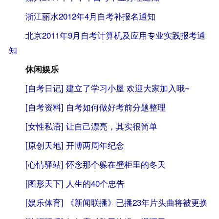
浙江丽水2012年4月自考补报名通知
北京2011年9月自考计算机及应用专业实践报考通
知
转自：自考365（
www.zikao365.com
）
休闲娱乐
[自考日记]
建立了学习小屋 欢迎大家加入哦~
[自考资料]
自考如何做好考前分题整理
[女性私语]
让自己漂亮，其实很简单
[原创天地]
开博两周年纪念
[心情驿站]
怀念那个躲在壁柜里的冬天
[图形天下]
人生的40个忠告
[娱乐体育]
《新闻联播》已播23年片头曲将被更换