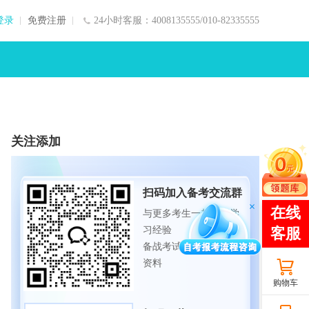
登录
免费注册
24小时客服：4008135555/010-82335555
关注添加
扫码加入备考交流群
与更多考生一起交流学
习经验
备战考试，获取试题及
资料
购物车