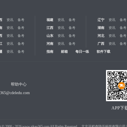
西
资讯
备考
福建
资讯
备考
辽宁
资讯
备考
南
资讯
备考
江西
资讯
备考
湖南
资讯
备考
西
资讯
备考
山东
资讯
备考
河北
资讯
备考
江
资讯
备考
河南
资讯
备考
广西
资讯
备考
疆
资讯
备考
指南
邮箱
每日一练
软件下载
帮助中心
o365@cdeledu.com
APP下
t
©
2000 -
2026
www.zikao365.com All Rights Reserved. 北京远程叁陆伍科技有限