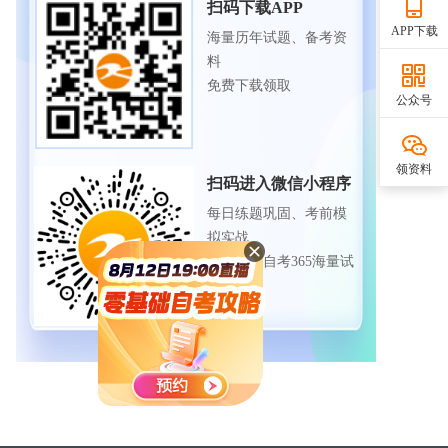
扫码下载APP
APP下载
海量历年试题、备考资
料
免费下载领取
公众号
领资料
扫码进入微信小程序
每日练题巩固、考前模
拟实战
免费体验自考365海量试
题