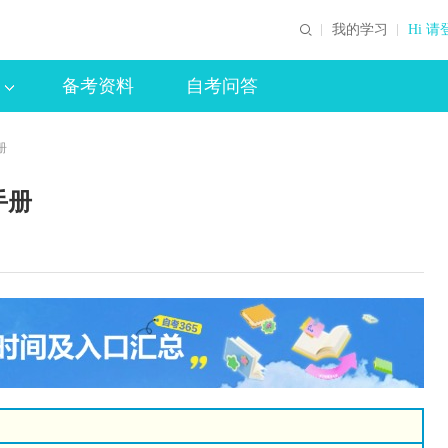
我的学习
Hi 请
备考资料
自考问答
册
手册