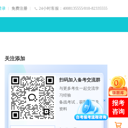
登录
免费注册
24小时客服：4008135555/010-82335555
关注添加
扫码加入备考交流群
与更多考生一起交流学
习经验
备战考试，获取试题及
资料