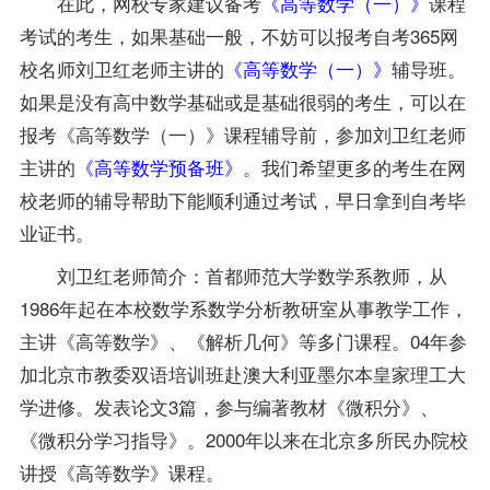
在此，网校专家建议备考
《高等数学（一）》
课程
考试的考生，如果基础一般，不妨可以
报考
自考365网
校
名师
刘卫红老师主讲的
《高等数学（一）》
辅导
班。
如果是没有高中数学基础或是基础很弱的考生，可以在
报考
《高等数学（一）》
课程辅导前，参加刘卫红老师
主讲的
《高等数学预备班》
。我们希望更多的考生在网
校老师的辅导帮助下能顺利通过考试，早日拿到自考毕
业证书。
刘卫红老师简介：首都师范大学数学系教师，从
1986年起在本校数学系数学分析教研室从事教学工作，
主讲《高等数学》、《解析几何》等多门课程。04年参
加北京市教委双语培训班赴澳大利亚墨尔本皇家理工大
学进修。发表论文3篇，参与编著
教材
《微积分》、
《微积分学习
指导
》。2000年以来在北京多所民办院校
讲授《高等数学》课程。