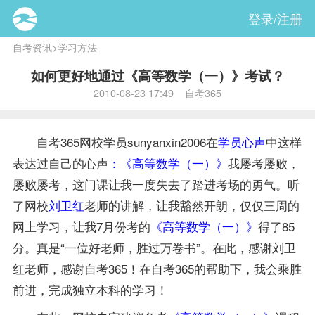
登录/注册
自考资讯
>
学习方法
如何更好地通过《高等数学（一）》考试？
2010-08-23 17:49 自考365
自考365
网校
学员sunyanxin2006在
学员心声
中这样
表达过自己的心声
：《高等数学（一）》
我屡考屡败，
屡败屡考，这门课让我一度失去了踏进考场的勇气。听
了网校
刘卫红
老师
的讲解，让我豁然开朗，仅仅三周的
网上学习，让我7月份考的
《高等数学（一）》
得了85
分。真是“一位好老师，胜过万卷书”。在此，感谢刘卫
红老师，感谢自考365！在自考365的帮助下，我会乘胜
前进，完成独立本科的学习！