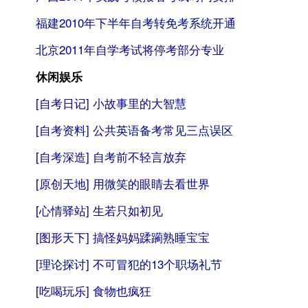
福建2010年下半年自考转免考系统开通
北京2011年自学考试将停考部分专业
转自：自考365（
www.zikao365.com
）
休闲娱乐
[自考日记]
小故事里的大智慧
[自考资料]
公共英语备考常见三点误区
[自考深造]
自考前不轻言放弃
[原创天地]
用微笑的眼睛去看世界
[心情驿站]
生若只如初见
[图形天下]
搞怪妈妈蹂躏熟睡宝宝
[理论探讨]
不可冒犯的13个职场礼节
[吃喝玩乐]
食物也疯狂