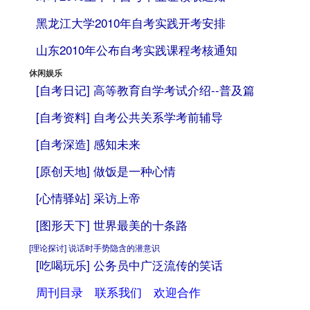
黑龙江大学2010年自考实践开考安排
山东2010年公布自考实践课程考核通知
休闲娱乐
转自：自考365（
www.zikao365.com
）
[自考日记]
高等教育自学考试介绍--普及篇
[自考资料]
自考公共关系学考前辅导
[自考深造]
感知未来
[原创天地]
做饭是一种心情
[心情驿站]
采访上帝
[图形天下]
世界最美的十条路
[理论探讨]
说话时手势隐含的潜意识
[吃喝玩乐]
公务员中广泛流传的笑话
周刊目录
联系我们
欢迎合作
转自：自考