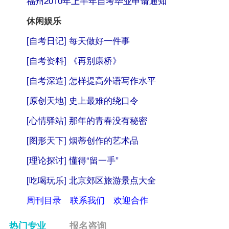
福州2010年上半年自考毕业申请通知
休闲娱乐
[自考日记]
每天做好一件事
[自考资料]
《再别康桥》
[自考深造]
怎样提高外语写作水平
[原创天地]
史上最难的绕口令
[心情驿站]
那年的青春没有秘密
[图形天下]
烟蒂创作的艺术品
[理论探讨]
懂得“留一手”
[吃喝玩乐]
北京郊区旅游景点大全
周刊目录
联系我们
欢迎合作
热门专业
报名咨询