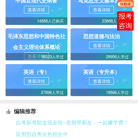
中国近现代史纲要
马克思主义基本原理
查看详情
查看详情
报考
14888人已购买
23888人已购买
咨询
毛泽东思想和中国特色社
思想道德与法治
查看详情
会主义理论体系概论
查看详情
16523人学过
29956人学过
英语（专）
英语（专升本）
查看详情
查看详情
27896人学过
18866人学过
编辑推荐
自考新考期送现金啦~老朋带新友，一起赚学费！
应用型自考火热招生中