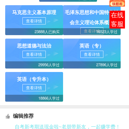
马克思主义基本原理
毛泽东思想和中国特色社
报考
查看详情
会主义理论体系概论
咨询
查看详情
23888人已购买
16523人学过
思想道德与法治
英语（专）
查看详情
查看详情
29956人学过
27896人学过
英语（专升本）
查看详情
18866人学过
编辑推荐
自考新考期送现金啦~老朋带新友，一起赚学费！