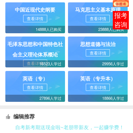
中国近现代史纲要
马克思主义基本原理
报考
查看详情
查看详情
咨询
14888人已购买
23888人已购买
毛泽东思想和中国特色社
思想道德与法治
查看详情
会主义理论体系概论
查看详情
16523人学过
29956人学过
英语（专）
英语（专升本）
查看详情
查看详情
27896人学过
18866人学过
编辑推荐
自考新考期送现金啦~老朋带新友，一起赚学费！