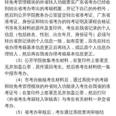
转免考管理模块的外省转入功能查实广东省考办已经收
到转出省考办寄出的考籍档案，并记下自己的外档号，
然后到公开学院教务办公室提交转出省准考证、广东省
准考证、身份证和转出省考办的转考证明及课程合格证
书等有关材料的原件及复印件。考生在我省记录的个人
信息（包括姓名、性别、出生年月、身份证号）必须与
转出省所记录的个人信息一致，如有娈更，应先在转出
省办理考籍基本信息更正后再转入，或以原个人信息办
理转入，然后再在我省办理考籍基本信息更正。
（3）公开学院收集考生材料，在复印件上签署意
见并加盖公章，原件退回考生。然后将考生材料统一集
中报市考办。
（4）市考办验核考生材料后，通过系统中的考籍
和转免考管理模块的外省转入功能录入考生在我省的准
考证号；在复印件上签署意见并加盖公章，然后打印
《外省考生考籍转入审核表》与考生有关材料一并交省
考办。
（5）省考办审核后，考生通过系统查询审核结