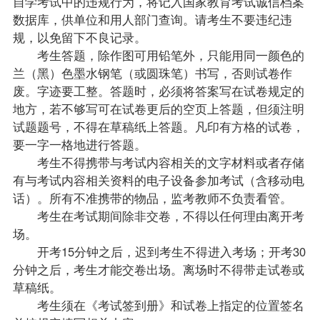
自学考试中的违规行为，将记入国家教育考试诚信档案
数据库，供单位和用人部门查询。请考生不要违纪违
规，以免留下不良记录。
考生答题，除作图可用铅笔外，只能用同一颜色的
兰（黑）色墨水钢笔（或圆珠笔）书写，否则试卷作
废。字迹要工整。答题时，必须将答案写在试卷规定的
地方，若不够写可在试卷更后的空页上答题，但须注明
试题
题号，不得在草稿纸上答题。凡印有方格的试卷，
要一字一格地进行答题。
考生不得携带与考试内容相关的文字材料或者存储
有与考试内容相关资料的电子设备参加考试（含移动电
话）。所有不准携带的物品，监考教师不负责看管。
考生在考试期间除非交卷，不得以任何理由离开考
场。
开考15分钟之后，迟到考生不得进入考场；开考30
分钟之后，考生才能交卷出场。离场时不得带走试卷或
草稿纸。
考生须在《考试签到册》和试卷上指定的位置签名