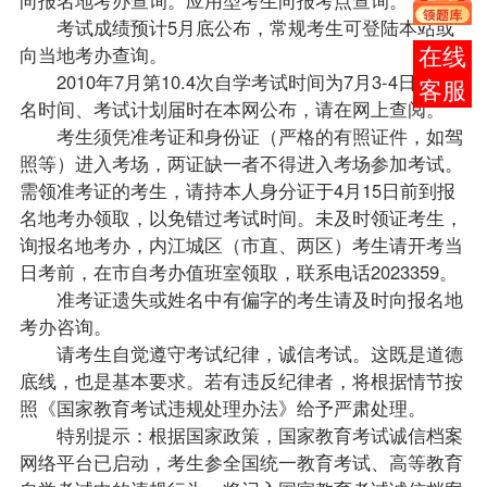
考试
成绩
预计5月底公布，常规考生可登陆本站或
向当地考办查询。
报考
2010年7月第10.4次自学考试时间为7月3-4日，报
咨询
名时间、考试计划届时在本网公布，请在网上查阅。
考生须凭准考证和身份证（严格的有照证件，如驾
照等）进入考场，两证缺一者不得进入考场参加考试。
需领准考证的考生，请持本人身分证于4月15日前到报
名地考办领取，以免错过考试时间。未及时领证考生，
询报名地考办，内江城区（市直、两区）考生请开考当
日考前，在市
自考办
值班室领取，联系电话2023359。
准考证遗失或姓名中有偏字的考生请及时向报名地
考办咨询。
请考生自觉遵守考试纪律，诚信考试。这既是道德
底线，也是基本要求。若有违反纪律者，将根据情节按
照《国家教育考试违规处理办法》给予严肃处理。
特别提示：根据国家
政策
，国家教育考试诚信档案
网络平台已启动，考生参全国统一教育考试、高等教育