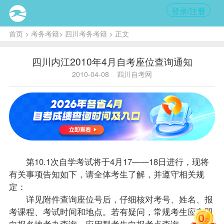
登录/注册
首页
>
考务考籍
>
四川考务考籍
> 正文
四川内江2010年4月自考座位查询通知
2010-04-08
四川自考网
第10.1次自学考试将于4月17——18日进行，现将
有关事项告知如下，请全体考生了解，并遵守相关规
定：
详见附件查询座位号后，仔细核对考号、姓名、
报
考
课程
、考试时间和地点。若有疑问，常规考生应立即
向
报名
地考办查询。应用型考生向报考点查询。