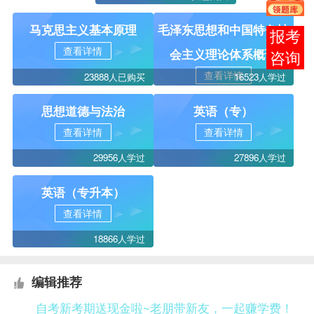
马克思主义基本原理
毛泽东思想和中国特色社
报考
查看详情
会主义理论体系概论
咨询
查看详情
23888人已购买
16523人学过
思想道德与法治
英语（专）
查看详情
查看详情
29956人学过
27896人学过
英语（专升本）
查看详情
18866人学过
编辑推荐
自考新考期送现金啦~老朋带新友，一起赚学费！