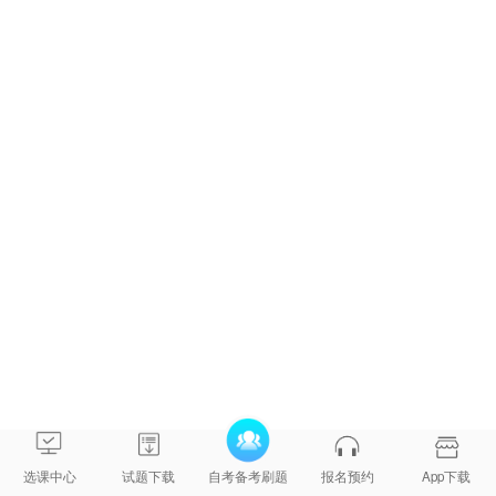
燕
学
育
院
浙江
英语
徐春
教育
65330783082001019
教
春
学
育
院
浙江
英语
谢
教育
65331082051004923
教
丹
学
育
院
浙江教育学院计数（27）
浙江
公安
屠辉
警察
65330101061213695
管
阳
学
理
院
浙江
公安
项海
警察
65330101061216570
管
选课中心
试题下载
自考备考刷题
报名预约
App下载
峰
学