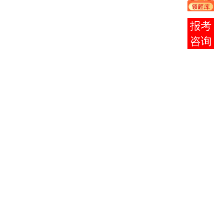
旺
大
程
学
在线
杭州
客服
电子
电子
谢国
65330101062013570
科技
工
良
大
程
学
杭州
电子
计算
许哲
65330824052000284
科技
机网
伟
大
络
学
杭州电子科技大学计数（4）
杭州
社会
侯佳
师范
工作
65330501092000499
勉
大
与管
学
理