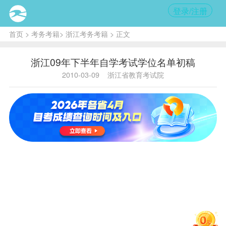
登录/注册
首页
>
考务考籍
>
浙江考务考籍
> 正文
浙江09年下半年自学考试学位名单初稿
2010-03-09
浙江省教育考试院
主考
毕业
证书编号
姓名
学校
专业
杭州
电子
电子
高淑
65330101021112194
科技
工
美
大
程
学
杭州
电子
电子
杨海
65330101031234160
科技
工